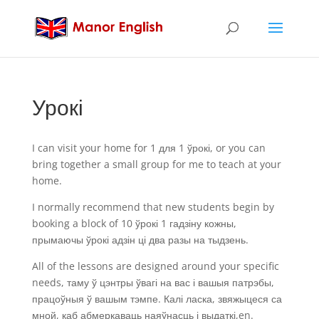
Урокі
I can visit your home for
1 для 1 ўрокі,
or you can
bring together a small group for me to teach at your
home
.
I normally recommend that new students begin by
booking a block of 10 ўрокі 1 гадзіну кожны,
прымаючы ўрокі адзін ці два разы на тыдзень.
All of the lessons are designed around your specific
needs, таму ў цэнтры ўвагі на вас і вашыя патрэбы,
працоўныя ў вашым тэмпе. Калі ласка, звяжыцеся са
мной, каб абмеркаваць наяўнасць і выдаткі,en.