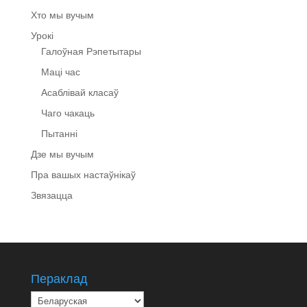
Хто мы вучым
Урокі
Галоўная Рэпетытары
Маці час
Асаблівай класаў
Чаго чакаць
Пытанні
Дзе мы вучым
Пра вашых настаўнікаў
Звязацца
Пераклад