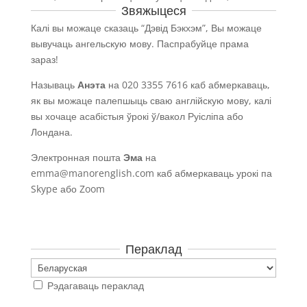
Звяжыцеся
Калі вы можаце сказаць “Дэвід Бэкхэм”, Вы можаце
вывучаць ангельскую мову. Паспрабуйце прама
зараз!
Называць
Анэта
на 020 3355 7616 каб абмеркаваць,
як вы можаце палепшыць сваю англійскую мову, калі
вы хочаце асабістыя ўрокі ў/вакол Руісліпа або
Лондана.
Электронная пошта
Эма
на
emma@manorenglish.com
каб абмеркаваць урокі па
Skype або Zoom
Пераклад
Рэдагаваць пераклад