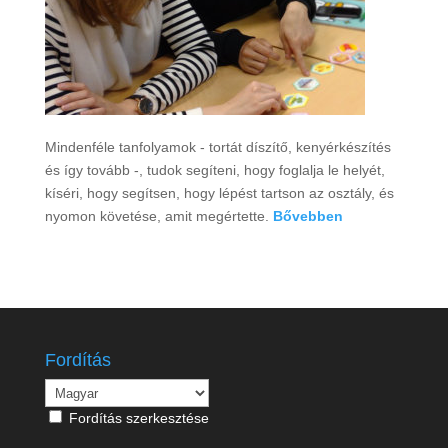
Mindenféle tanfolyamok - tortát díszítő, kenyérkészítés
és így tovább -, tudok segíteni, hogy foglalja le helyét,
kíséri, hogy segítsen, hogy lépést tartson az osztály, és
nyomon követése, amit megértette.
Bővebben
Fordítás
Fordítás szerkesztése