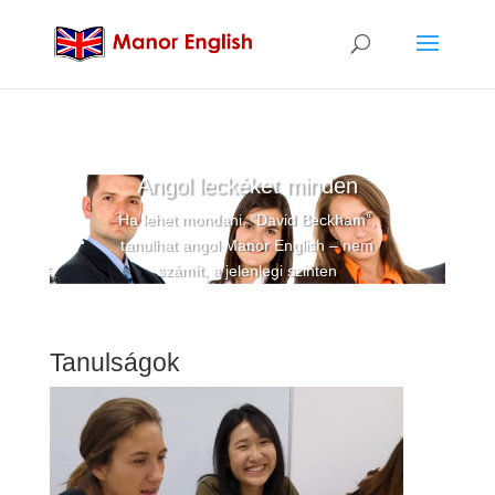
Angol leckéket minden
Ha lehet mondani, “David Beckham”,
tanulhat angol Manor English – nem
számít, a jelenlegi szinten
Tanulságok