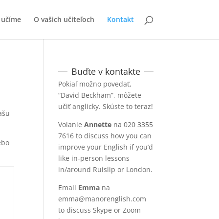
 učíme
O vašich učiteľoch
Kontakt
Buďte v kontakte
Pokiaľ možno povedať,
“David Beckham”, môžete
učiť anglicky. Skúste to teraz!
ašu
Volanie
Annette
na 020 3355
7616
to discuss how you can
ebo
improve your English if you’d
like in-person lessons
in/around Ruislip or London
.
Email
Emma
na
emma@manorenglish.com
to discuss Skype or Zoom