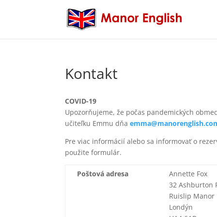
Kontakt
COVID-19
Upozorňujeme, že počas pandemických obmedze
učiteľku Emmu dňa
emma@manorenglish.co
Pre viac informácií alebo sa informovať o reze
použite formulár.
Poštová adresa
Annette Fox
32 Ashburton
Ruislip Manor
Londýn