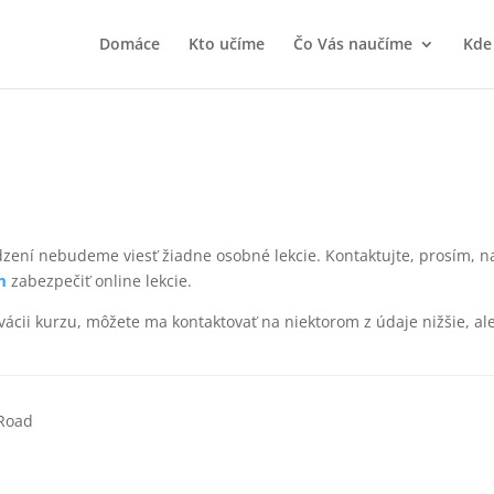
Domáce
Kto učíme
Čo Vás naučíme
Kde
ní nebudeme viesť žiadne osobné lekcie. Kontaktujte, prosím, n
m
zabezpečiť online lekcie.
rvácii kurzu, môžete ma kontaktovať na niektorom z údaje nižšie, al
 Road