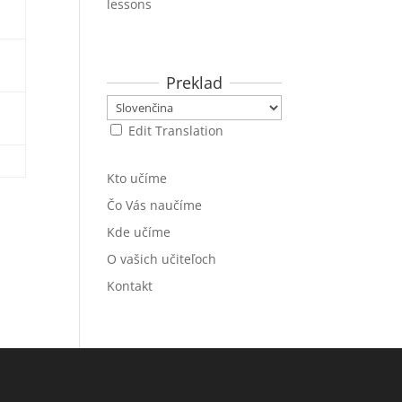
lessons
Preklad
Edit Translation
Kto učíme
Čo Vás naučíme
Kde učíme
O vašich učiteľoch
Kontakt