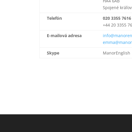
HA4 6AB
Spojené kráľov
Telefón
020 3355 7616
+44 20 3355 7
E-mailová adresa
info@manoren
emma@manore
Skype
ManorEnglish