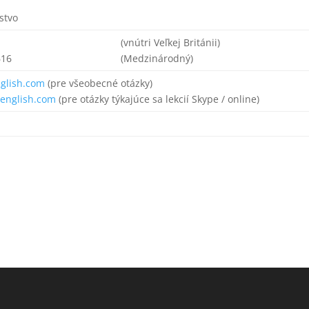
stvo
(vnútri Veľkej Británii)
616
(Medzinárodný)
glish.com
(pre všeobecné otázky)
nglish.com
(pre otázky týkajúce sa lekcií Skype / online)