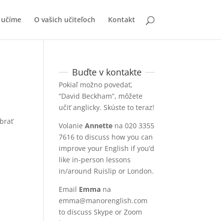
 učíme
O vašich učiteľoch
Kontakt
Buďte v kontakte
Pokiaľ možno povedať,
“David Beckham”, môžete
.
učiť anglicky. Skúste to teraz!
 brať
Volanie
Annette
na 020 3355
7616
to discuss how you can
improve your English if you’d
like in-person lessons
in/around Ruislip or London
.
Email
Emma
na
emma@manorenglish.com
to discuss Skype or Zoom