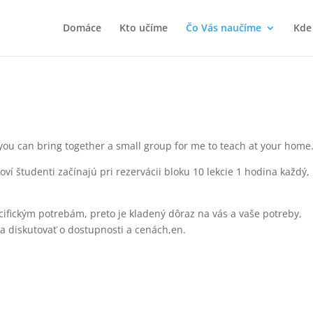
Domáce
Kto učíme
Čo Vás naučíme
Kde
you can bring together a small group for me to teach at your home
í študenti začínajú pri rezervácii bloku 10 lekcie 1 hodina každý,
cifickým potrebám, preto je kladený dôraz na vás a vaše potreby,
a diskutovať o dostupnosti a cenách,en.